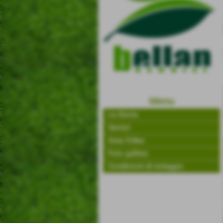
Menu
La Storia
Servizi
Area Video
Foto gallery
Condizioni di noleggio