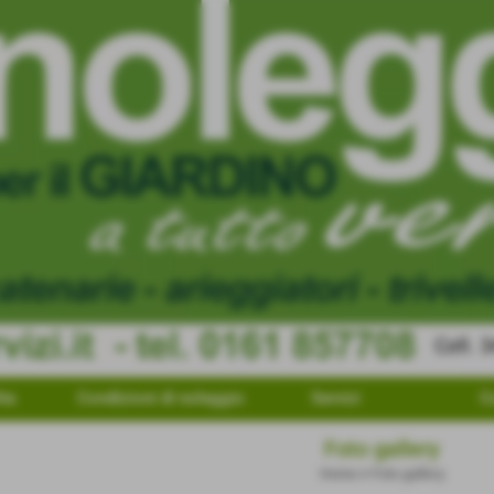
tta
Condizioni di noleggio
Servizi
C
Foto gallery
Home
>
Foto gallery