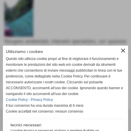
Recupero ambientale, interventi specialistici, con qualsiasi
pendenza, con utilizzo di macchina idroseminatrice per
close
Utilizziamo i cookies
ottenere il migliore risultato, anche in situazioni
Questo sito utilizza cookie propri al fine di migliorare il funzionamento e
impegnative
monitorare le prestazioni del sito web e/o cookie derivati da strumenti
esterni che consentono di inviare messaggi pubblicitari in linea con le tue
Esperienza ventennale in materia di tappeti erbosi.
preferenze, come dettagliato nella Cookie Policy. Per continuare è
necessario autorizzare i nostri cookie. Cliccando sul pulsante
ACCONSENTO, acconsenti all'uso dei cookie. Ignorando questo banner e
navigando il sito acconsenti all'uso dei cookie.
<< PRECEDENTE
Cookie Policy
-
Privacy Policy
Il tuo consenso ha una durata massima di 6 mesi.
Cookie accettati nel consenso: nessun consenso
Orario Amministrazione:
Mattino 07:30 - 12:00
tecnici necessari
Pomeriggio 14:30 - 18:00
I cookie tecnici e necessari aiutano a rendere fruibile un